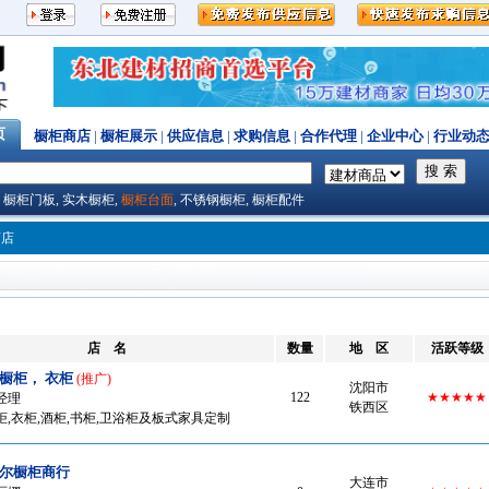
页
橱柜商店
|
橱柜展示
|
供应信息
|
求购信息
|
合作代理
|
企业中心
|
行业动
,
橱柜门板
,
实木橱柜
,
橱柜台面
,
不锈钢橱柜
,
橱柜配件
商店
店 名
数量
地 区
活跃等级
橱柜， 衣柜
(推广)
沈阳市
122
★★★★★
经理
铁西区
,衣柜,酒柜,书柜,卫浴柜及板式家具定制
尔橱柜商行
大连市