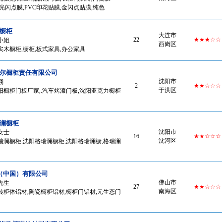
高光闪点膜,PVC印花贴膜,金闪点贴膜,纯色
橱柜
大连市
22
★★★☆☆
小姐
西岗区
实木橱柜,橱柜,板式家具,办公家具
尔橱柜责任有限公司
沈阳市
翔
2
★★☆☆☆
于洪区
阳橱柜门板厂家,.汽车烤漆门板,沈阳亚克力橱柜
澜橱柜
沈阳市
女士
16
★★☆☆☆
沈河区
瑞澜橱柜,沈阳格瑞澜橱柜,沈阳格瑞澜橱,格瑞澜
（中国）有限公司
佛山市
先生
27
★★☆☆☆
南海区
砖柜体铝材,陶瓷橱柜铝材,橱柜门铝材,元生态门