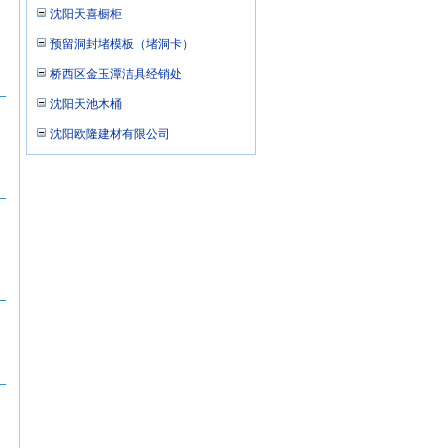
沈阳天喜橱柜
预留洞封堵模板（堵洞卡）
桥西区金玉潭洁具经销处
沈阳天池木桶
沈阳欧隆建材有限公司