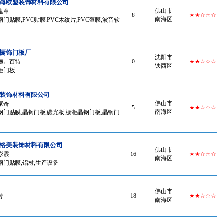
海欧塑装饰材料有限公司
佛山市
建章
8
★★☆☆☆
南海区
门贴膜,PVC贴膜,PVC木纹片,PVC薄膜,波音软
橱饰门板厂
沈阳市
德。百特
0
★★☆☆☆
铁西区
柜门板
装饰材料有限公司
佛山市
家奇
5
★★☆☆☆
南海区
钢门贴膜,晶钢门板,碳光板,橱柜晶钢门板,晶钢门
格美装饰材料有限公司
佛山市
彩霞
16
★★☆☆☆
南海区
钢门贴膜,铝材,生产设备
佛山市
18
★★☆☆☆
芳
南海区