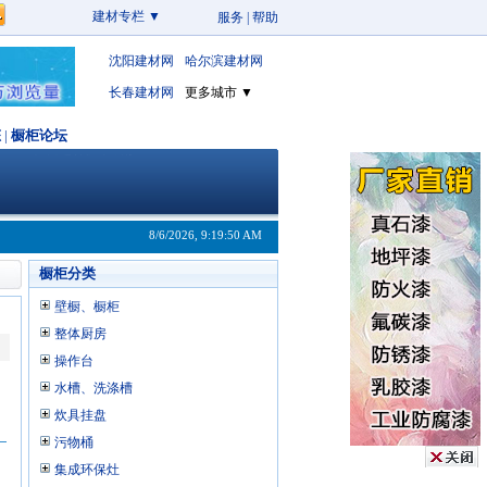
建材专栏 ▼
服务
|
帮助
沈阳建材网
哈尔滨建材网
长春建材网
更多城市 ▼
态
|
橱柜论坛
·沈阳橱柜网沈阳专业橱柜市场!
·免费发布整体橱柜信息!
8/6/2026, 9:19:51 AM
·轻松选材快乐装修!
橱柜分类
壁橱、橱柜
整体厨房
操作台
水槽、洗涤槽
炊具挂盘
污物桶
集成环保灶