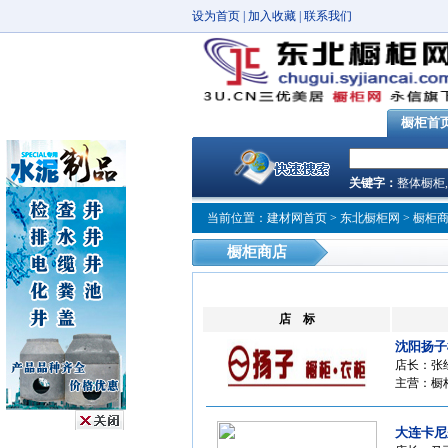
设为首页
|
加入收藏
|
联系我们
橱柜首
关键字：
整体橱柜
当前位置：
建材网首页
>
东北橱柜网
> 橱柜
橱柜商店
店 标
沈阳扬子
店长：张
主营：橱柜
大连卡尼