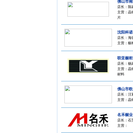
佛山市南
店长：陈
主营：晶钢
片
沈阳科诺
店长：海
主营：橱
联亚橱柜
店长：杨
主营：晶
材料
佛山市欧
店长：汪
主营：晶
名禾橱业
店长：石
主营：