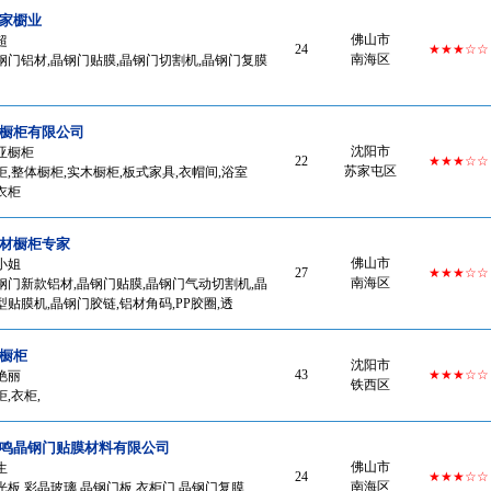
家櫉业
佛山市
超
24
★★★☆☆
南海区
钢门铝材,晶钢门贴膜,晶钢门切割机,晶钢门复膜
橱柜有限公司
沈阳市
亚橱柜
22
★★★☆☆
苏家屯区
,整体橱柜,实木橱柜,板式家具,衣帽间,浴室
衣柜
材橱柜专家
佛山市
小姐
27
★★★☆☆
南海区
钢门新款铝材,晶钢门贴膜,晶钢门气动切割机,晶
贴膜机,晶钢门胶链,铝材角码,PP胶圈,透
橱柜
沈阳市
43
★★★☆☆
艳丽
铁西区
,衣柜,
鸣晶钢门贴膜材料有限公司
佛山市
生
24
★★★☆☆
南海区
光板,彩晶玻璃,晶钢门板,衣柜门,晶钢门复膜