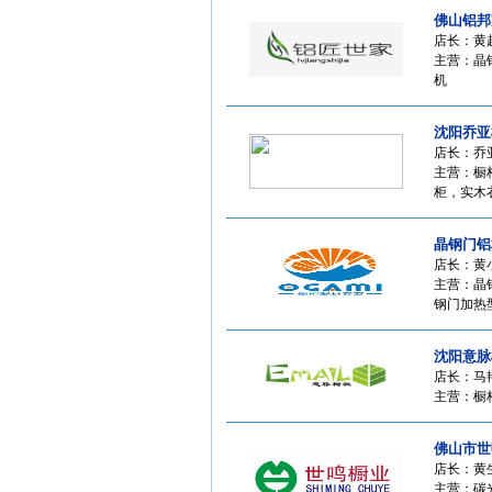
佛山铝邦
店长：黄
主营：晶
机
沈阳乔亚
店长：乔
主营：橱柜
柜，实木
晶钢门铝
店长：黄
主营：晶
钢门加热型
沈阳意脉
店长：马
主营：橱柜
佛山市世
店长：黄
主营：碳