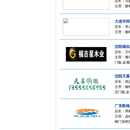
店长：马
主营：橱
大连市柯
店长：李
主营：橱
沈阳福吉
店长：王
主营：整体
门板,金属
沈阳天喜
店长：胡
主营：橱柜
压门板,金
广东欧格
店长：周
主营：晶
钢门加热型