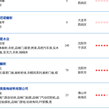
丽娜
0
☆☆☆☆☆
西岗区
柜
尼诺橱柜
大连市
淑琴
0
☆☆☆☆☆
西岗区
柜
星木业
沈阳市
经理
240
★★★★★
于洪区
橱柜,衣柜,晶钢门,吸塑,烤漆,高档汽车漆,实木
板,亚克力,衣柜,榻榻米
橱柜
沈阳市
总
79
★★★★★
新民市
,吸塑门板,橱柜柜体,衣帽间系列,橱柜门板,模
美装饰材料有限公司
佛山市
秘
23
★★★★☆
南海区
钢门新款铝材,晶钢门贴膜,晶钢门气动切割机,晶
贴膜机,晶钢门胶链,铝材角码,PP胶圈,透