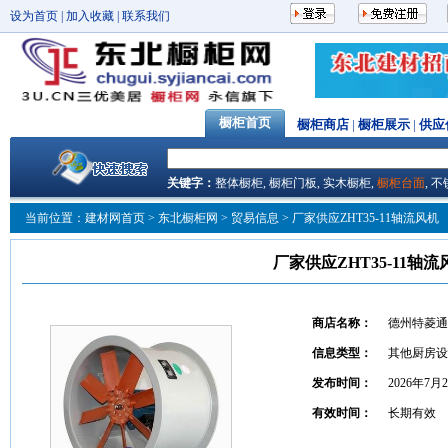
设为首页
|
加入收藏
|
联系我们
橱柜首页
橱柜商店
|
橱柜展示
|
供应
关键字：
整体橱柜
,
橱柜门板
,
实木橱柜
,
橱柜台面
,
不
当前位置：
建材网首页
>
东北橱柜网
> 贸易信息 > 厂家供应ZHT35-11轴流风机
厂家供应ZHT35-11轴流
商店名称：
德州特菱通
信息类型：
其他厨房设
发布时间：
2026年7月
有效时间：
长期有效